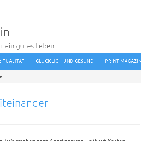
in
r ein gutes Leben.
RITUALITÄT
GLÜCKLICH UND GESUND
PRINT-MAGAZI
er
iteinander