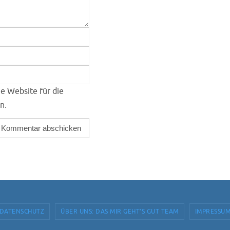
e Website für die
n.
DATENSCHUTZ
ÜBER UNS: DAS MIR GEHT’S GUT TEAM
IMPRESSU