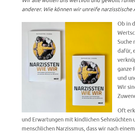
Wir alle wollen uns wertvoll und gewollt fühl
anderer. Wie können wir unreife narzisstisch
Ob in d
Wertsc
Suche n
dafür, 
verknü
ganze 
und un
Wir sin
Zuwend
Oft erk
und Erwartungen mit kindlichen Sehnsüchten und
menschlichen Narzissmus, dass wir nach einem 