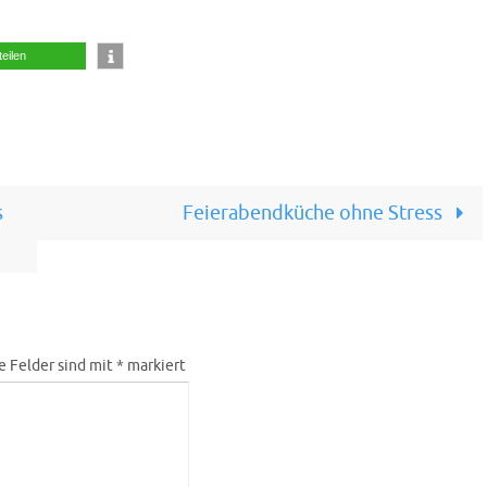
teilen
s
Feierabendküche ohne Stress
e Felder sind mit
*
markiert