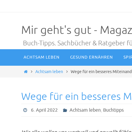
Zum
Inhalt
springen
Mir geht's gut - Magaz
Buch-Tipps. Sachbücher & Ratgeber fü
Zum
ACHTSAM LEBEN
GESUND ERNÄHREN
SPI
Inhalt
springen
Start
Achtsam leben
Wege für ein besseres Miteinand
Wege für ein besseres M
6. April 2022
Achtsam leben
,
Buchtipps