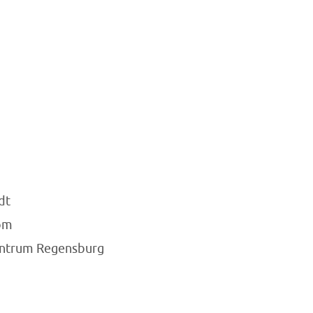
dt
om
entrum Regensburg