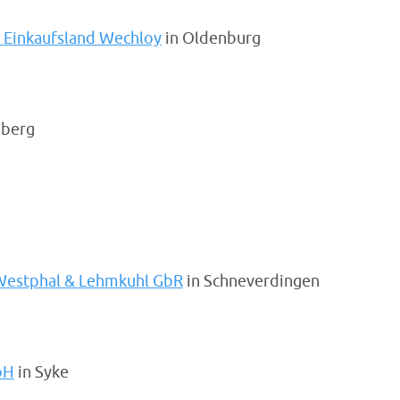
Einkaufsland Wechloy
in Oldenburg
eberg
 Westphal & Lehmkuhl GbR
in Schneverdingen
bH
in Syke