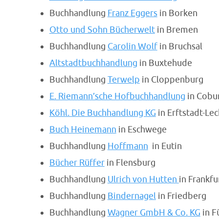
Buchhandlung
Franz Eggers
in Borken
Otto und Sohn Bücherwelt
in Bremen
Buchhandlung
Carolin Wolf
in Bruchsal
Altstadtbuchhandlung
in Buxtehude
Buchhandlung
Terwelp
in Cloppenburg
E. Riemann’sche Hofbuchhandlung
in Cobu
Köhl. Die Buchhandlung KG
in Erftstadt-Le
Buch Heinemann
in Eschwege
Buchhandlung
Hoffmann
in Eutin
Bücher Rüffer
in Flensburg
Buchhandlung
Ulrich von Hutten
in Frankf
Buchhandlung
Bindernagel
in Friedberg
Buchhandlung
Wagner GmbH & Co. KG
in F