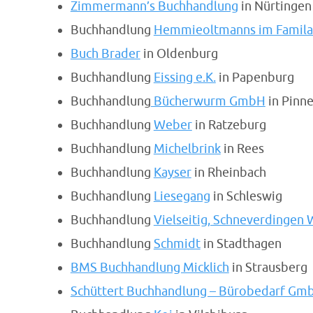
Zimmermann’s Buchhandlung
in Nürtingen
Buchhandlung
Hemmieoltmanns im Famila 
Buch Brader
in Oldenburg
Buchhandlung
Eissing e.K.
in Papenburg
Buchhandlung
Bücherwurm GmbH
in Pinn
Buchhandlung
Weber
in Ratzeburg
Buchhandlung
Michelbrink
in Rees
Buchhandlung
Kayser
in Rheinbach
Buchhandlung
Liesegang
in Schleswig
Buchhandlung
Vielseitig, Schneverdingen
Buchhandlung
Schmidt
in Stadthagen
BMS Buchhandlung Micklich
in Strausberg
Schüttert Buchhandlung – Bürobedarf Gm