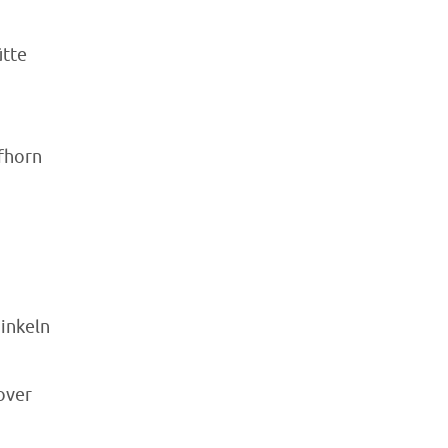
tte
fhorn
inkeln
over