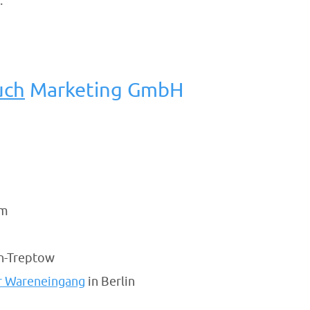
:
uch
Marketing GmbH
im
in-Treptow
r Wareneingang
in Berlin