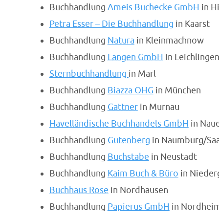
Buchhandlung
Ameis Buchecke GmbH
in H
Petra Esser – Die Buchhandlung
in Kaarst
Buchhandlung
Natura
in Kleinmachnow
Buchhandlung
Langen GmbH
in Leichlinge
Sternbuchhandlung
in Marl
Buchhandlung
Biazza OHG
in München
Buchhandlung
Gattner
in Murnau
Havelländische Buchhandels GmbH
in Nau
Buchhandlung
Gutenberg
in Naumburg/Saa
Buchhandlung
Buchstabe
in Neustadt
Buchhandlung
Kaim Buch & Büro
in Niederg
Buchhaus Rose
in Nordhausen
Buchhandlung
Papierus GmbH
in Nordhei