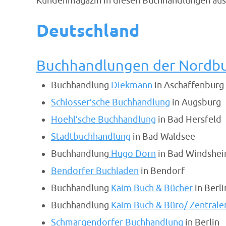
Kundenmagazin in diesen Buchhandlungen aus
Deutschland
Buchhandlungen der Nordb
Buchhandlung
Diekmann
in Aschaffenburg
Schlosser’sche Buchhandlung
in Augsburg
Hoehl’sche Buchhandlung
in Bad Hersfeld
Stadtbuchhandlung
in Bad Waldsee
Buchhandlung
Hugo Dorn
in Bad Windshe
Bendorfer Buchladen
in Bendorf
Buchhandlung
Kaim Buch & Bücher
in Berl
Buchhandlung
Kaim Buch & Büro/ Zentrale
Schmargendorfer Buchhandlung
in Berlin