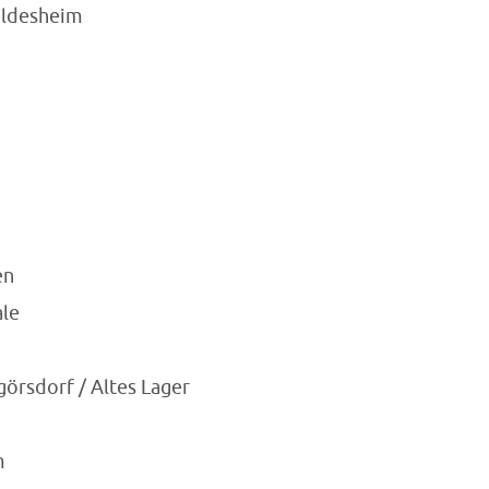
ildesheim
n
en
le
örsdorf / Altes Lager
m