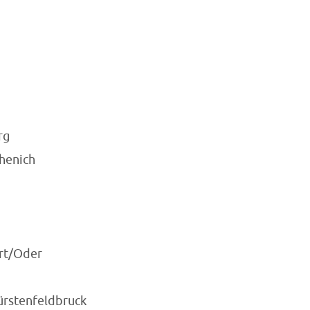
rg
chenich
urt/Oder
ürstenfeldbruck