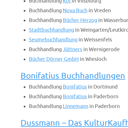
Buchhandlung
Koj
in Vilsbiburg
Buchhandlung
Nova Buch
in Vreden
Buchhandlung
Bücher Herzog
in Wasserbu
Stadtbuchhandlung
in Weingarten/Leutkir
Seumebuchhandlung
in Weissenfels
Buchhandlung
Jüttners
in Wernigerode
Bücher Dörner GmbH
in Wiesloch
Bonifatius Buchhandlungen
Buchhandlung
Bonifatius
in Dortmund
Buchhandlung
Bonifatius
in Paderborn
Buchhandlung
Linnemann
in Paderborn
Dussmann – Das KulturKauf