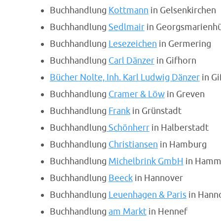
Buchhandlung
Kottmann
in Gelsenkirchen
Buchhandlung
Sedlmair
in Georgsmarienhü
Buchhandlung
Lesezeichen
in Germering
Buchhandlung
Carl Dänzer
in Gifhorn
Bücher Nolte, Inh. Karl Ludwig Dänzer
in Gi
Buchhandlung
Cramer & Löw
in Greven
Buchhandlung
Frank
in Grünstadt
Buchhandlung
Schönherr
in Halberstadt
Buchhandlung
Christiansen
in Hamburg
Buchhandlung
Michelbrink GmbH
in Hamm
Buchhandlung
Beeck
in Hannover
Buchhandlung
Leuenhagen & Paris
in Hann
Buchhandlung
am Markt
in Hennef