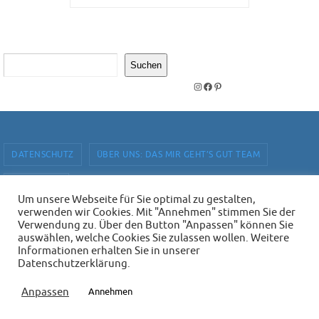
Suchen
Suchen
Instagram
Facebook
Pinterest
DATENSCHUTZ
ÜBER UNS: DAS MIR GEHT’S GUT TEAM
IMPRESSUM
Um unsere Webseite für Sie optimal zu gestalten,
verwenden wir Cookies. Mit "Annehmen" stimmen Sie der
Mir geht's gut - Magazin mit Buchempfehlungen. Online und in
Verwendung zu. Über den Button "Anpassen" können Sie
ausgewählten Buchhandlungen.
auswählen, welche Cookies Sie zulassen wollen. Weitere
Informationen erhalten Sie in unserer
Präsentiert von
Nirvana
&
WordPress.
Datenschutzerklärung.
Anpassen
Annehmen