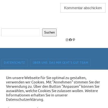
Suchen
Suchen
Instagram
Facebook
Pinterest
DATENSCHUTZ
ÜBER UNS: DAS MIR GEHT’S GUT TEAM
IMPRESSUM
Um unsere Webseite für Sie optimal zu gestalten,
verwenden wir Cookies. Mit "Annehmen" stimmen Sie der
Mir geht's gut - Magazin mit Buchempfehlungen. Online und in
Verwendung zu. Über den Button "Anpassen" können Sie
ausgewählten Buchhandlungen.
auswählen, welche Cookies Sie zulassen wollen. Weitere
Informationen erhalten Sie in unserer
Präsentiert von
Nirvana
&
WordPress.
Datenschutzerklärung.