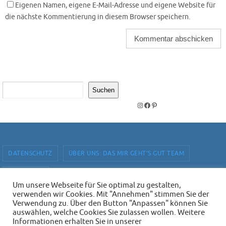
Eigenen Namen, eigene E-Mail-Adresse und eigene Website für
die nächste Kommentierung in diesem Browser speichern.
Suchen
Suchen
Instagram
Facebook
Pinterest
DATENSCHUTZ
ÜBER UNS: DAS MIR GEHT’S GUT TEAM
IMPRESSUM
Um unsere Webseite für Sie optimal zu gestalten,
verwenden wir Cookies. Mit "Annehmen" stimmen Sie der
Mir geht's gut - Magazin mit Buchempfehlungen. Online und in
Verwendung zu. Über den Button "Anpassen" können Sie
ausgewählten Buchhandlungen.
auswählen, welche Cookies Sie zulassen wollen. Weitere
Informationen erhalten Sie in unserer